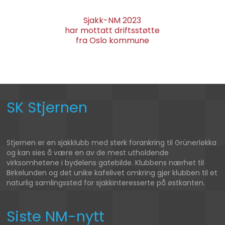
Sjakk-NM 2023
har mottatt driftsstøtte
fra Oslo kommune
SK Stjernen
Stjernen er en sjakklubb med sterk forankring til Grünerløkka
og kan sies å være en av de mest utholdende
virksomhetene i bydelens gatebilde. Klubbens nærhet til
Birkelunden og det unike kafelivet omkring gjør klubben til et
naturlig samlingssted for sjakkinteresserte på østkanten.
Siste NM-nytt