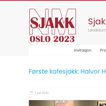
Skip
to
content
Sja
Landsturne
Invitasjon
Pr
Første kafesjakk: Halvor 
1. juli 2023