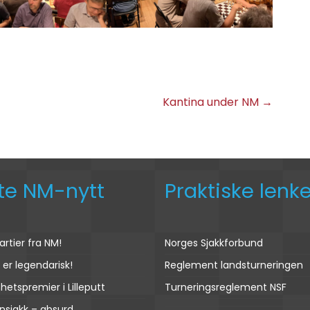
Kantina under NM
→
ste NM-nytt
Praktiske lenke
artier fra NM!
Norges Sjakkforbund
er legendarisk!
Reglement landsturneringen
hetspremier i Lilleputt
Turneringsreglement NSF
ynsjakk – absurd