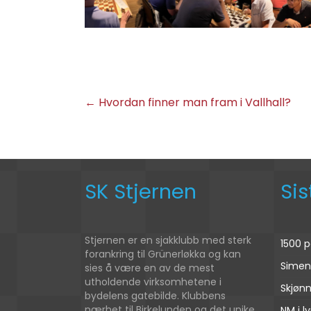
←
Hvordan finner man fram i Vallhall?
SK Stjernen
Si
Stjernen er en sjakklubb med sterk
1500 p
forankring til Grünerløkka og kan
Simen 
sies å være en av de mest
utholdende virksomhetene i
Skjønn
bydelens gatebilde. Klubbens
nærhet til Birkelunden og det unike
NM i l